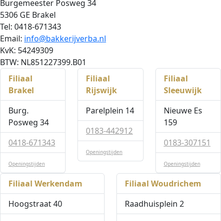
Burgemeester Posweg 34
5306 GE Brakel
Tel: 0418-671343
Email:
info@bakkerijverba.nl
KvK: 54249309
BTW: NL851227399.B01
Filiaal
Filiaal
Filiaal
Brakel
Rijswijk
Sleeuwijk
Burg.
Parelplein 14
Nieuwe Es
Posweg 34
159
0183-442912
0418-671343
0183-307151
Openingstijden
Openingstijden
Openingstijden
Filiaal Werkendam
Filiaal Woudrichem
Hoogstraat 40
Raadhuisplein 2